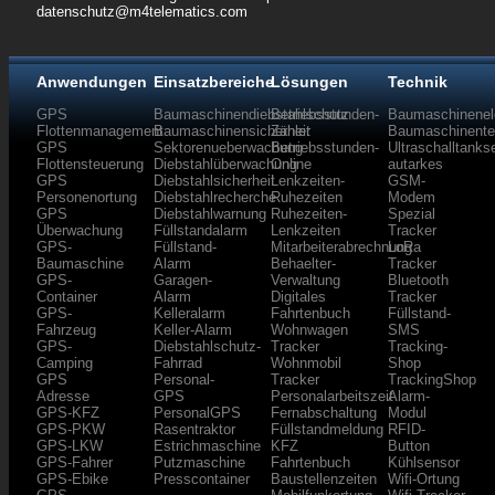
datenschutz@m4telematics.com
Anwendungen
Einsatzbereiche
Lösungen
Technik
GPS
Baumaschinendiebstahlschutz
Betriebsstunden-
Baumaschinenele
Flottenmanagement
Baumaschinensicherheit
Zähler
Baumaschinente
GPS
Sektorenueberwachung
Betriebsstunden-
Ultraschalltanks
Flottensteuerung
Diebstahlüberwachung
Online
autarkes
GPS
Diebstahlsicherheit
Lenkzeiten-
GSM-
Personenortung
Diebstahlrecherche
Ruhezeiten
Modem
GPS
Diebstahlwarnung
Ruhezeiten-
Spezial
Überwachung
Füllstandalarm
Lenkzeiten
Tracker
GPS-
Füllstand-
Mitarbeiterabrechnung
LoRa
Baumaschine
Alarm
Behaelter-
Tracker
GPS-
Garagen-
Verwaltung
Bluetooth
Container
Alarm
Digitales
Tracker
GPS-
Kelleralarm
Fahrtenbuch
Füllstand-
Fahrzeug
Keller-Alarm
Wohnwagen
SMS
GPS-
Diebstahlschutz-
Tracker
Tracking-
Camping
Fahrrad
Wohnmobil
Shop
GPS
Personal-
Tracker
TrackingShop
Adresse
GPS
Personalarbeitszeit
Alarm-
GPS-KFZ
PersonalGPS
Fernabschaltung
Modul
GPS-PKW
Rasentraktor
Füllstandmeldung
RFID-
GPS-LKW
Estrichmaschine
KFZ
Button
GPS-Fahrer
Putzmaschine
Fahrtenbuch
Kühlsensor
GPS-Ebike
Presscontainer
Baustellenzeiten
Wifi-Ortung